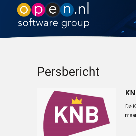
Persbericht
KNB
De K
maan