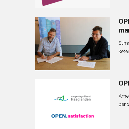
OPE
man
Slim
kete
OPE
Amer
peri